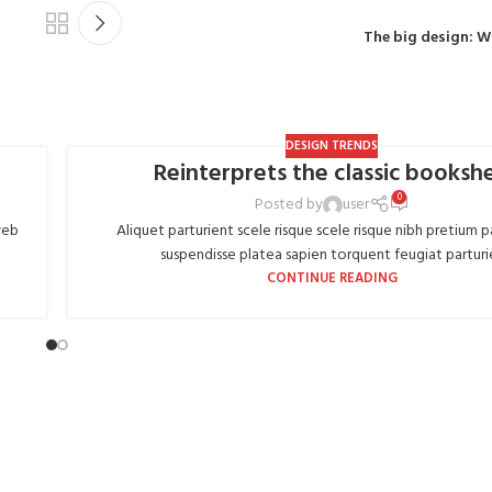
The big design: Wa
DESIGN TRENDS
Reinterprets the classic bookshe
0
Posted by
user
web
Aliquet parturient scele risque scele risque nibh pretium p
suspendisse platea sapien torquent feugiat parturie.
CONTINUE READING