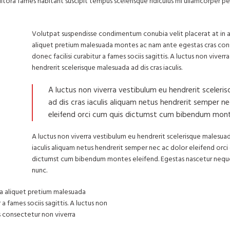
itora fames habitant suscipit tempus scelerisque ridiculus mi ullamcorper per
Volutpat suspendisse condimentum conubia velit placerat at in 
aliquet pretium malesuada montes ac nam ante egestas cras con
donec facilisi curabitur a fames sociis sagittis. A luctus non viver
hendrerit scelerisque malesuada ad dis cras iaculis.
A luctus non viverra vestibulum eu hendrerit sceler
ad dis cras iaculis aliquam netus hendrerit semper ne
eleifend orci cum quis dictumst cum bibendum mont
A luctus non viverra vestibulum eu hendrerit scelerisque malesuad
iaculis aliquam netus hendrerit semper nec ac dolor eleifend orci
dictumst cum bibendum montes eleifend. Egestas nascetur n
nunc.
a aliquet pretium malesuada
 fames sociis sagittis. A luctus non
as consectetur non viverra