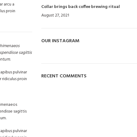
ar arcu a
Collar brings back coffee brewing ritual
lus proin
August 27, 2021
No Comments
OUR INSTAGRAM
a himenaeos
spendisse sagittis
entum.
dapibus pulvinar
RECENT COMMENTS
 ridiculus proin
 himenaeos
endisse sagittis
tum.
dapibus pulvinar