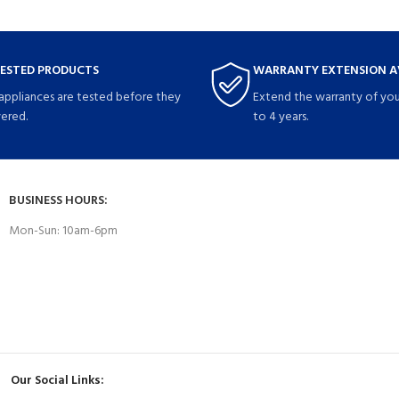
TESTED PRODUCTS
WARRANTY EXTENSION A
 appliances are tested before they
Extend the warranty of you
vered.
to 4 years.
BUSINESS HOURS:
Mon-Sun: 10am-6pm
Our Social Links: