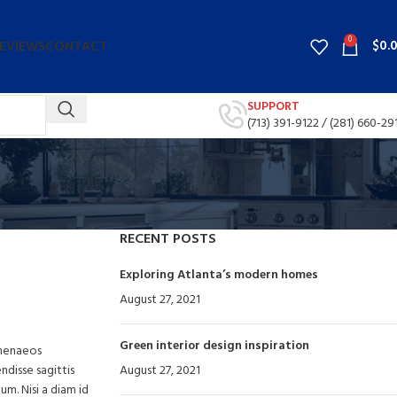
0
$
0.
EVIEWS
CONTACT
SUPPORT
(713) 391-9122 /
(281) 660-29
RECENT POSTS
Exploring Atlanta’s modern homes
August 27, 2021
No Comments
Green interior design inspiration
imenaeos
ndisse sagittis
August 27, 2021
No Comments
um. Nisi a diam id