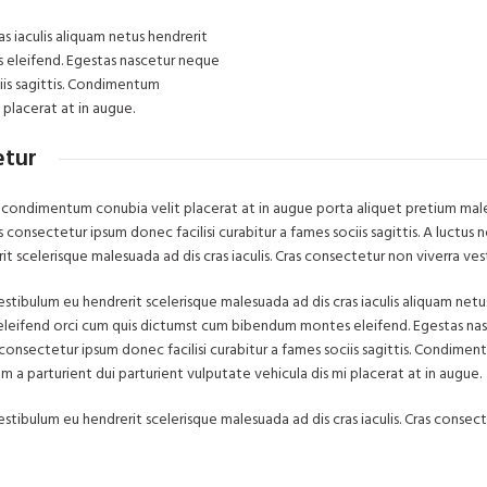
s iaculis aliquam netus hendrerit
 eleifend. Egestas nascetur neque
iis sagittis. Condimentum
 placerat at in augue.
etur
 condimentum conubia velit placerat at in augue porta aliquet pretium ma
consectetur ipsum donec facilisi curabitur a fames sociis sagittis. A luctus n
t scelerisque malesuada ad dis cras iaculis. Cras consectetur non viverra ves
estibulum eu hendrerit scelerisque malesuada ad dis cras iaculis aliquam netu
eleifend orci cum quis dictumst cum bibendum montes eleifend. Egestas na
nsectetur ipsum donec facilisi curabitur a fames sociis sagittis. Condimen
 a parturient dui parturient vulputate vehicula dis mi placerat at in augue.
estibulum eu hendrerit scelerisque malesuada ad dis cras iaculis. Cras consec