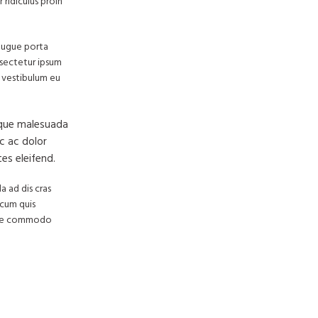
 ridiculus proin
augue porta
sectetur ipsum
ra vestibulum eu
isque malesuada
c ac dolor
es eleifend.
a ad dis cras
 cum quis
eque commodo