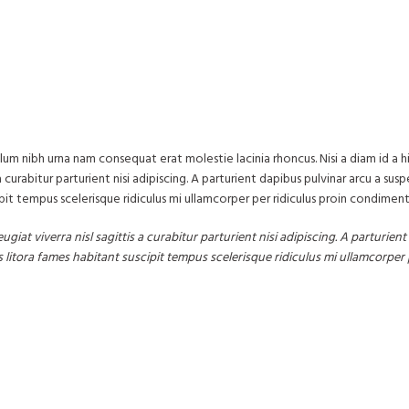
lum nibh urna nam consequat erat molestie lacinia rhoncus. Nisi a diam id a
urabitur parturient nisi adipiscing. A parturient dapibus pulvinar arcu a susp
pit tempus scelerisque ridiculus mi ullamcorper per ridiculus proin condimen
iat viverra nisl sagittis a curabitur parturient nisi adipiscing. A parturien
 litora fames habitant suscipit tempus scelerisque ridiculus mi ullamcorper 