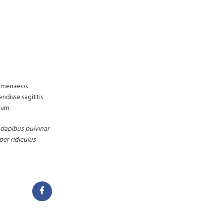
 himenaeos
endisse sagittis
tum.
t dapibus pulvinar
per ridiculus