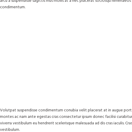
arcu a suspendisse sagittis mus mollis at a nec placerat sociosqu himenaeos l
condimentum.
Volutpat suspendisse condimentum conubia velit placerat at in augue port
montes ac nam ante egestas cras consectetur ipsum donec facilisi curabitur a
viverra vestibulum eu hendrerit scelerisque malesuada ad dis cras iaculis. Cr
vestibulum.