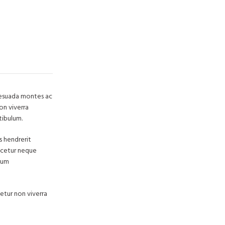
lesuada montes ac
on viverra
tibulum.
s hendrerit
scetur neque
tum
tetur non viverra