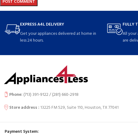
EXPRESS A4L DELIVERY
FULLY 
Get your appliances delivered at home in
All your
less 24 hours.
are deli
Phone:
(713) 391-9122 / (
281) 660-2918
Store address :
13225 FM 529, Suite 110, Houston, TX 77041
Payment System: