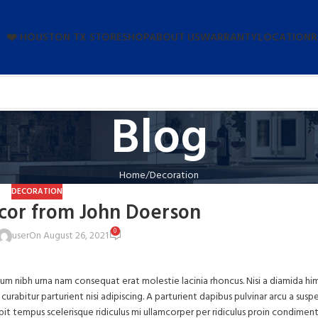
❤️ HOUSTON TX STORE
SHOP
ABOUT US
WARRANTY
LOCATION
R
Blog
Home
Decoration
DECORATION
or from John Doerson
0
user
On August 26, 2021
um nibh urna nam consequat erat molestie lacinia rhoncus. Nisi a diamida h
rabitur parturient nisi adipiscing. A parturient dapibus pulvinar arcu a suspe
it tempus scelerisque ridiculus mi ullamcorper per ridiculus proin condiment