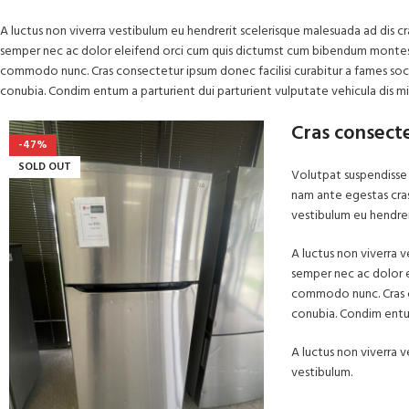
A luctus non viverra vestibulum eu hendrerit scelerisque malesuada ad dis cra
semper nec ac dolor eleifend orci cum quis dictumst cum bibendum montes
commodo nunc. Cras consectetur ipsum donec facilisi curabitur a fames soc
conubia. Condim entum a parturient dui parturient vulputate vehicula dis mi
Cras consect
-47%
SOLD OUT
Volutpat suspendisse
nam ante egestas cras 
vestibulum eu hendreri
A luctus non viverra v
semper nec ac dolor 
commodo nunc. Cras co
conubia. Condim entum
A luctus non viverra v
vestibulum.