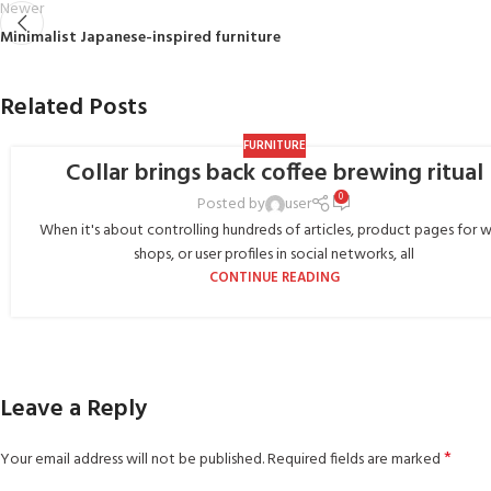
Newer
Minimalist Japanese-inspired furniture
Related Posts
FURNITURE
Collar brings back coffee brewing ritual
0
Posted by
user
When it's about controlling hundreds of articles, product pages for 
shops, or user profiles in social networks, all
CONTINUE READING
Leave a Reply
*
Your email address will not be published.
Required fields are marked